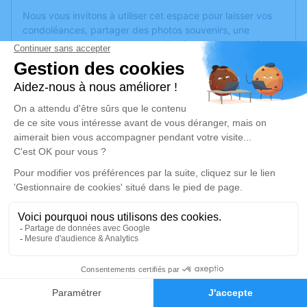
Nous vous invitons à utiliser cet espace pour laisser vos
condoléances, partager des photos souvenirs, une
anecdote ou exprimer vos pensées à travers des poèmes
ou des textes. Cet endroit est un lieu d'expression dédié à
honorer la mémoire de Michel DIGUET.
Un service de plantation d’arbre hommage est
disponible
ici
.
Je rends hommage
Cérémonie religieuse
jeudi 13 février 2025 à 15h00
Eglise Saint-Maurille de Bouille Menard
7 rue de la Mairie
49520 Bouille Menard
5
Faire-part
Hommages
Je rends hommage