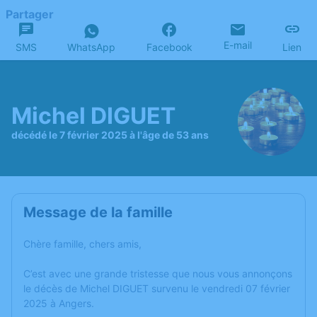
Partager
E-mail
SMS
WhatsApp
Facebook
Lien
Michel DIGUET
décédé le 7 février 2025 à l'âge de 53 ans
Message de la famille
Chère famille, chers amis,
C’est avec une grande tristesse que nous vous annonçons
le décès de Michel DIGUET survenu le vendredi 07 février
2025 à Angers.