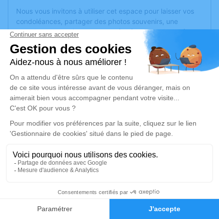
Nous vous invitons à utiliser cet espace pour laisser vos
condoléances, partager des photos souvenirs, une
anecdote ou exprimer vos pensées à travers des poèmes
ou des textes. Cet endroit est un lieu d'expression dédié à
honorer la mémoire de Michel CESBRON.
Un service de plantation d’arbre hommage est
disponible
ici
.
Je rends hommage
Cérémonie religieuse
vendredi 18 février 2022 à 10h30
Église de Soucelles
50 rue Mendès-France
49140 Soucelles
1
Faire-part
Hommages
Je rends hommage