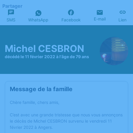
Partager
E-mail
SMS
WhatsApp
Facebook
Lien
Michel CESBRON
décédé le 11 février 2022 à l'âge de 79 ans
Message de la famille
Chère famille, chers amis,
C’est avec une grande tristesse que nous vous annonçons
le décès de Michel CESBRON survenu le vendredi 11
février 2022 à Angers.