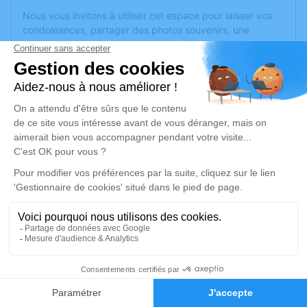
Nous vous invitons à utiliser cet espace pour laisser vos
condoléances, partager des photos souvenirs, une
anecdote ou exprimer vos pensées à travers des poèmes
ou des textes. Cet endroit est un lieu d'expression dédié à
honorer la mémoire de Michel BRULÉ.
Un service de plantation d’arbre hommage est
disponible
ici
.
Je rends hommage
Cérémonie religieuse
samedi 31 mai 2025 à 10h30
Église Saint Sylvain d'Anjou de Verrières-en-
Anjou
Rue du Maréchal Leclerc
2
49480 Verrières-en-Anjou
Faire-part
Hommages