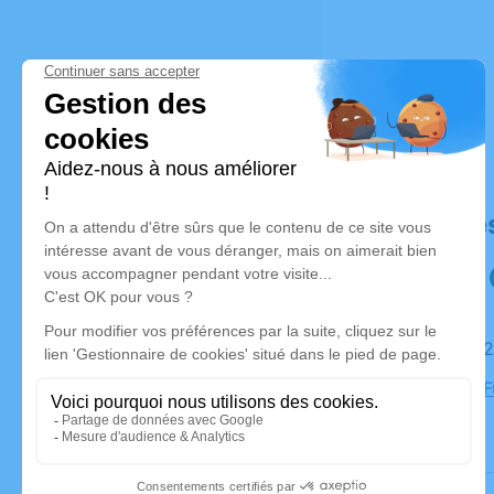
Déroulé de
Le jeudi 
Chambre Fu
Tiercé