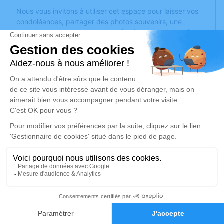
Nous vous invitons à utiliser cet espace pour laisser vos
condoléances, partager des photos souvenirs, une
anecdote ou exprimer vos pensées à travers des poèmes
ou des textes. Cet endroit est un lieu d'expression dédié à
honorer la mémoire de Maxence DEROUET.
Un service de plantation d’arbre hommage est
disponible
ici
.
Je rends hommage
Cérémonie civile
vendredi 14 juin 2024 à 15h00
Cimetière de Bel Air de Combrée d'Ombrée
d'Anjou
49520 Ombrée d'Anjou
1
Faire-part
Hommages
Je rends hommage