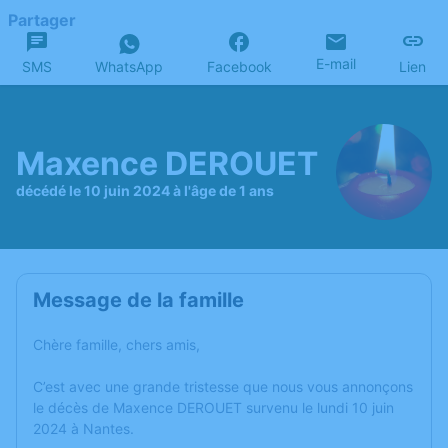
Partager
E-mail
SMS
WhatsApp
Facebook
Lien
Maxence DEROUET
décédé le 10 juin 2024 à l'âge de 1 ans
Message de la famille
Chère famille, chers amis,
C’est avec une grande tristesse que nous vous annonçons
le décès de Maxence DEROUET survenu le lundi 10 juin
2024 à Nantes.