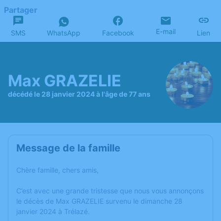
Partager
E-mail
SMS
WhatsApp
Facebook
Lien
Max GRAZELIE
décédé le 28 janvier 2024 à l'âge de 77 ans
Message de la famille
Chère famille, chers amis,
C’est avec une grande tristesse que nous vous annonçons
le décès de Max GRAZELIE survenu le dimanche 28
janvier 2024 à Trélazé.