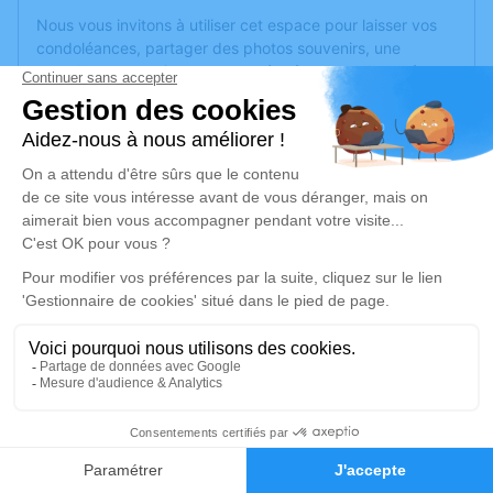
Nous vous invitons à utiliser cet espace pour laisser vos
condoléances, partager des photos souvenirs, une
anecdote ou exprimer vos pensées à travers des poèmes
ou des textes. Cet endroit est un lieu d'expression dédié à
honorer la mémoire de Max GRAZELIE.
Un service de plantation d’arbre hommage est
disponible
ici
.
Je rends hommage
Cérémonie religieuse
vendredi 02 février 2024 à 10h30
Eglise de Champigne de Les Hauts-d'Anjou
49330 Les Hauts-d'Anjou
6
Je rends hommage
Faire-part
Hommages