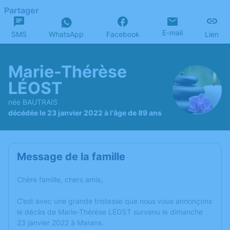
Partager
E-mail
SMS
WhatsApp
Facebook
Lien
Marie-Thérèse
LÉOST
née BAUTRAIS
décédée le 23 janvier 2022 à l'âge de 89 ans
Message de la famille
Chère famille, chers amis,
C’est avec une grande tristesse que nous vous annonçons
le décès de Marie-Thérèse LÉOST survenu le dimanche
23 janvier 2022 à Marans.