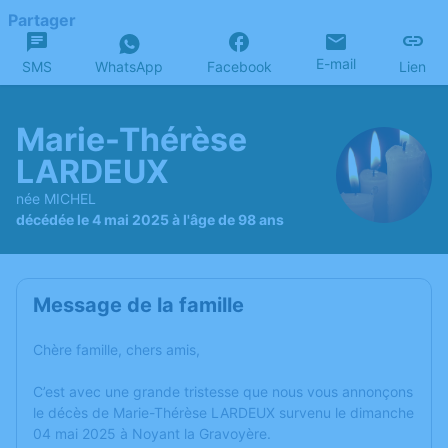
Partager
E-mail
SMS
WhatsApp
Facebook
Lien
Marie-Thérèse
LARDEUX
née MICHEL
décédée le 4 mai 2025 à l'âge de 98 ans
Message de la famille
Chère famille, chers amis,
C’est avec une grande tristesse que nous vous annonçons
le décès de Marie-Thérèse LARDEUX survenu le dimanche
04 mai 2025 à Noyant la Gravoyère.