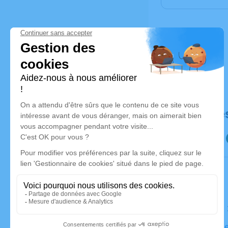
Déroulé de
Le samed
Église Sal