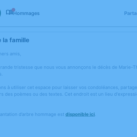
Hommages
Part
0
la famille
hers amis,
grande tristesse que nous vous annonçons le décès de Marie
s.
ons à utiliser cet espace pour laisser vos condoléances, parta
rs des poèmes ou des textes. Cet endroit est un lieu d'expres
lantation d’arbre hommage est
disponible ici
.