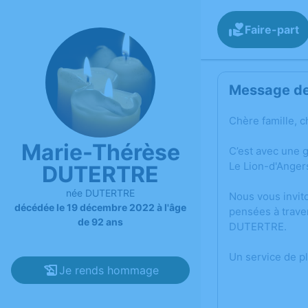
Faire-part
Message de 
Chère famille, c
Marie-Thérèse
C’est avec une 
Le Lion-d'Anger
DUTERTRE
née DUTERTRE
Nous vous invit
décédée le 19 décembre 2022 à l'âge
pensées à trave
de 92 ans
DUTERTRE.
Un service de p
Je rends hommage