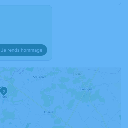
Je rends hommage
2
3