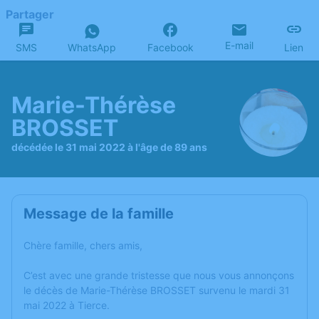
Partager
E-mail
SMS
WhatsApp
Facebook
Lien
Marie-Thérèse
BROSSET
décédée le 31 mai 2022 à l'âge de 89 ans
Message de la famille
Chère famille, chers amis,
C’est avec une grande tristesse que nous vous annonçons
le décès de Marie-Thérèse BROSSET survenu le mardi 31
mai 2022 à Tierce.