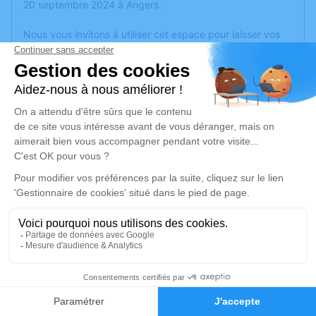
20 septembre 2024 à Angers.
Nous vous invitons à utiliser cet espace pour laisser vos
condoléances, partager des photos souvenirs, une
anecdote ou exprimer vos pensées à travers des poèmes
ou des textes. Cet endroit est un lieu d'expression dédié à
honorer la mémoire de Marie-Paule LE TANTER.
Un service de plantation d’arbre hommage est
disponible
ici
.
Je rends hommage
Cérémonie religieuse
mardi 24 septembre 2024 à 15h00
Eglise St Serge d'Angers
2 Rue Emile Hatais
3
49100 Angers
Faire-part
Hommages