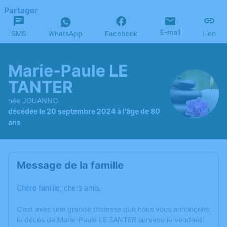
Partager
E-mail
SMS
WhatsApp
Facebook
Lien
Marie-Paule LE
TANTER
née JOUANNO
décédée le 20 septembre 2024 à l'âge de 80
ans
Message de la famille
Chère famille, chers amis,
C’est avec une grande tristesse que nous vous annonçons
le décès de Marie-Paule LE TANTER survenu le vendredi