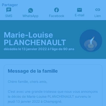
Partager
E-mail
SMS
WhatsApp
Facebook
Lien
Marie-Louise
PLANCHENAULT
décédée le 13 janvier 2022 à l'âge de 90 ans
Message de la famille
Chère famille, chers amis,
C’est avec une grande tristesse que nous vous annonçons
le décès de Marie-Louise PLANCHENAULT survenu le
jeudi 13 janvier 2022 à Champigné.