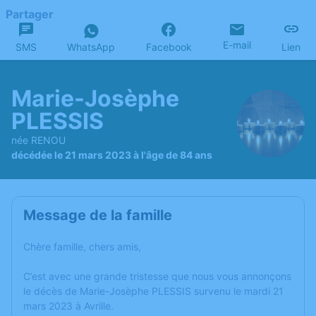
Partager
E-mail
SMS
WhatsApp
Facebook
Lien
Marie-Josèphe
PLESSIS
née RENOU
décédée le 21 mars 2023 à l'âge de 84 ans
Message de la famille
Chère famille, chers amis,
C’est avec une grande tristesse que nous vous annonçons
le décès de Marie-Josèphe PLESSIS survenu le mardi 21
mars 2023 à Avrille.