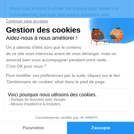
Nous vous invitons à utiliser cet espace pour laisser vos
condoléances, partager des photos souvenirs, une
anecdote ou exprimer vos pensées à travers des poèmes
ou des textes. Cet endroit est un lieu d'expression dédié à
honorer la mémoire de Marie-Josèphe PLESSIS.
Un service de plantation d’arbre hommage est
disponible
ici
.
Je rends hommage
Cérémonie religieuse
vendredi 24 mars 2023 à 10h30
Église Saint Sylvain d'Anjou de Verrières-en-
Anjou
Rue du Maréchal Leclerc
1
49480 Verrières-en-Anjou
Faire-part
Hommages