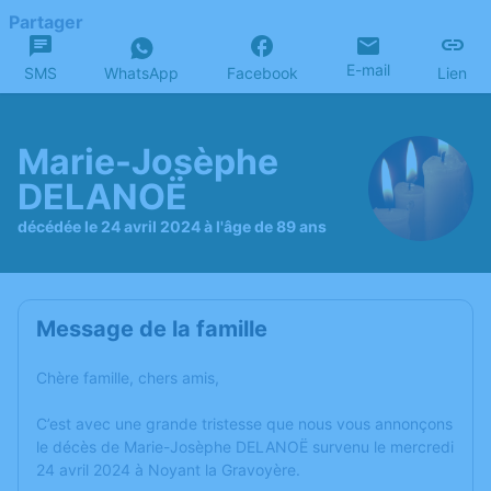
Partager
E-mail
SMS
WhatsApp
Facebook
Lien
Marie-Josèphe
DELANOË
décédée le 24 avril 2024 à l'âge de 89 ans
Message de la famille
Chère famille, chers amis,
C’est avec une grande tristesse que nous vous annonçons
le décès de Marie-Josèphe DELANOË survenu le mercredi
24 avril 2024 à Noyant la Gravoyère.