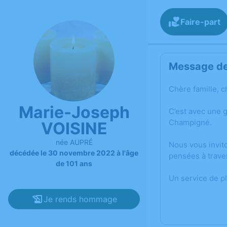
Faire-part
Message de 
Chère famille, c
Marie-Joseph
C’est avec une 
Champigné.
VOISINE
née AUPRÉ
Nous vous invit
décédée le 30 novembre 2022 à l'âge
pensées à trave
de 101 ans
Un service de p
Je rends hommage