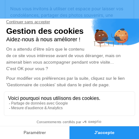
Nous vous invitons à utiliser cet espace pour laisser vos
condoléances, partager des photos souvenirs, une
anecdote ou exprimer vos pensées à travers des poèmes
ou des textes. Cet endroit est un lieu d'expression dédié à
honorer la mémoire de Marie-Anne GILBERT.
Un service de plantation d’arbre hommage est
disponible
ici
.
Je rends hommage
Cérémonie religieuse
mercredi 09 avril 2025 à 14h30
Église de Tiercé
14 rue Basile-Gabory
49125 Tiercé
2
Faire-part
Hommages
Je rends hommage