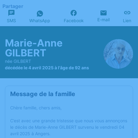
Partager
E-mail
SMS
WhatsApp
Facebook
Lien
Marie-Anne
GILBERT
née GILBERT
décédée le 4 avril 2025 à l'âge de 92 ans
Message de la famille
Chère famille, chers amis,
C’est avec une grande tristesse que nous vous annonçons
le décès de Marie-Anne GILBERT survenu le vendredi 04
avril 2025 à Angers.