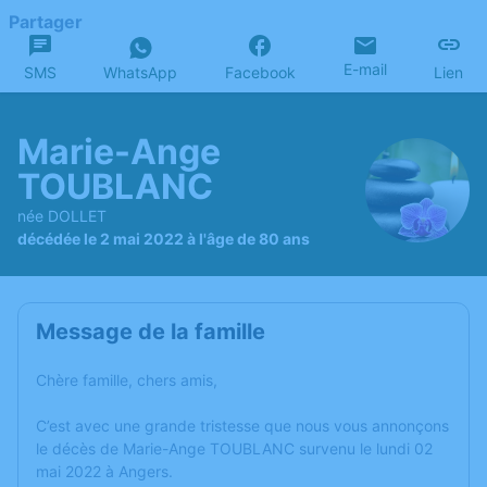
Partager
E-mail
SMS
WhatsApp
Facebook
Lien
Marie-Ange
TOUBLANC
née DOLLET
décédée le 2 mai 2022 à l'âge de 80 ans
Message de la famille
Chère famille, chers amis,
C’est avec une grande tristesse que nous vous annonçons
le décès de Marie-Ange TOUBLANC survenu le lundi 02
mai 2022 à Angers.