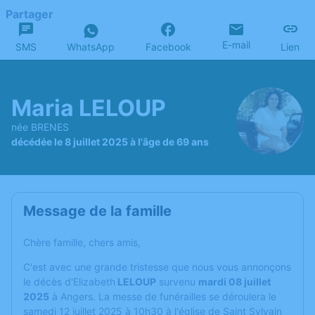
Partager
E-mail
SMS
WhatsApp
Facebook
Lien
Maria LELOUP
née BRENES
décédée le 8 juillet 2025 à l'âge de 69 ans
Message de la famille
Chère famille, chers amis,
C'est avec une grande tristesse que nous vous annonçons
le décès d'Elizabeth
LELOUP
survenu
mardi 08 juillet
2025
à Angers. La messe de funérailles se déroulera le
samedi 12 juillet 2025 à 10h30 à l'église de Saint Sylvain