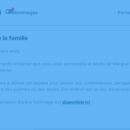
Hommages
Part
0
la famille
hers amis,
grande tristesse que nous vous annonçons le décès de Marguer
meray.
ons à utiliser cet espace pour laisser vos condoléances, parta
rs des poèmes ou des textes. Cet endroit est un lieu d'expres
lantation d’arbre hommage est
disponible ici
.