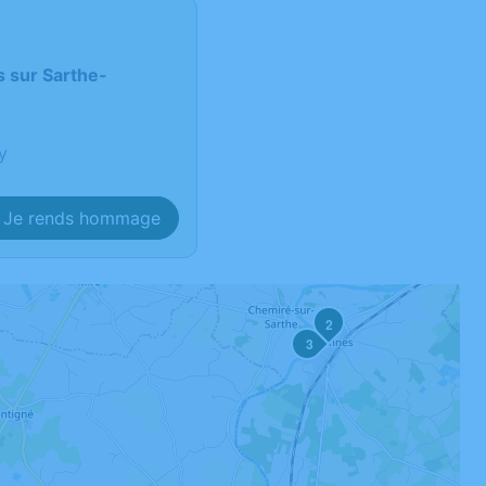
 sur Sarthe-
y
Je rends hommage
2
3