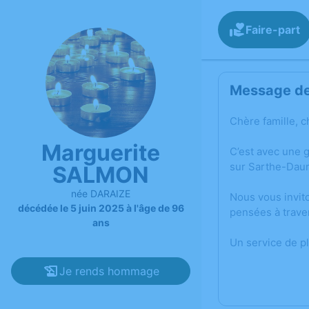
Faire-part
Message de 
Chère famille, c
Marguerite
C’est avec une 
sur Sarthe-Dau
SALMON
née DARAIZE
Nous vous invit
décédée le 5 juin 2025 à l'âge de 96
pensées à trave
ans
Un service de p
Je rends hommage