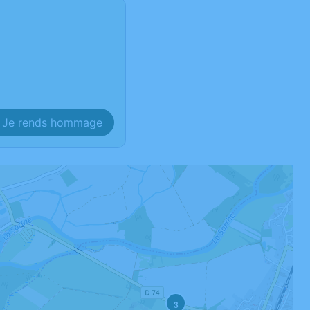
Je rends hommage
3