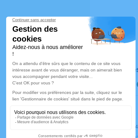
Déroulé de
Le lundi 
Église, N