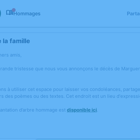
Hommages
Part
0
la famille
hers amis,
grande tristesse que nous vous annonçons le décès de Marguer
ons à utiliser cet espace pour laisser vos condoléances, parta
rs des poèmes ou des textes. Cet endroit est un lieu d'expres
lantation d’arbre hommage est
disponible ici
.