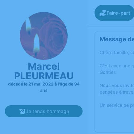
Faire-part
Message de 
Chère famille, c
Marcel
C’est avec une 
Gontier.
PLEURMEAU
décédé le 21 mai 2022 à l'âge de 94
Nous vous invit
ans
pensées à trave
Un service de p
Je rends hommage