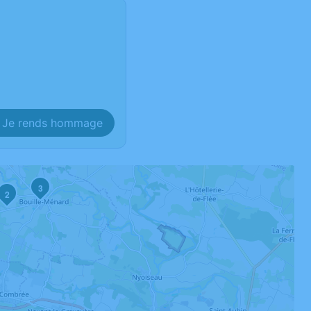
Je rends hommage
3
2