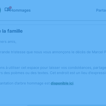
Hommages
Part
0
la famille
hers amis,
grande tristesse que nous vous annonçons le décès de Marcel
ons à utiliser cet espace pour laisser vos condoléances, parta
rs des poèmes ou des textes. Cet endroit est un lieu d'expre
lantation d’arbre hommage est
disponible ici
.