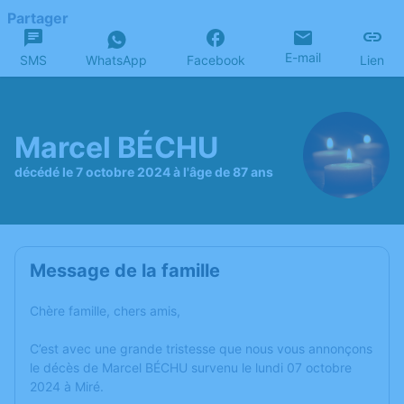
Partager
E-mail
SMS
WhatsApp
Facebook
Lien
Marcel BÉCHU
décédé le 7 octobre 2024 à l'âge de 87 ans
Message de la famille
Chère famille, chers amis,
C’est avec une grande tristesse que nous vous annonçons
le décès de Marcel BÉCHU survenu le lundi 07 octobre
2024 à Miré.