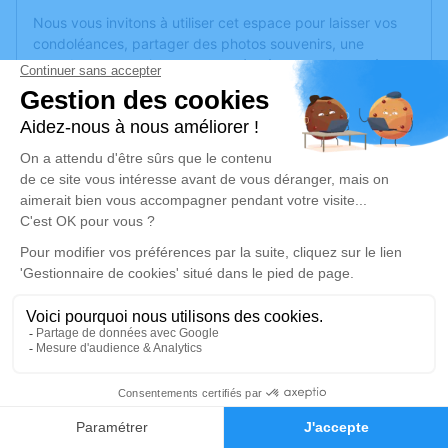
Nous vous invitons à utiliser cet espace pour laisser vos
condoléances, partager des photos souvenirs, une
anecdote ou exprimer vos pensées à travers des poèmes
ou des textes. Cet endroit est un lieu d'expression dédié à
honorer la mémoire de Marc MILLARD.
Un service de plantation d’arbre hommage est
disponible
ici
.
Je rends hommage
Cérémonie religieuse
jeudi 22 mai 2025 à 15h00
Église de Briollay
ST MARCEL
49125 Briollay
3
Faire-part
Hommages
Je rends hommage