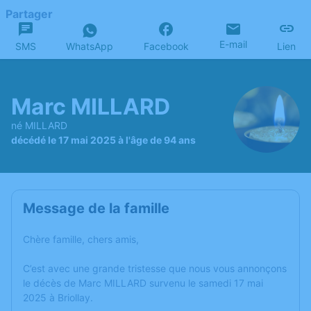
Partager
E-mail
SMS
WhatsApp
Facebook
Lien
Marc MILLARD
né MILLARD
décédé le 17 mai 2025 à l'âge de 94 ans
Message de la famille
Chère famille, chers amis,
C’est avec une grande tristesse que nous vous annonçons
le décès de Marc MILLARD survenu le samedi 17 mai
2025 à Briollay.