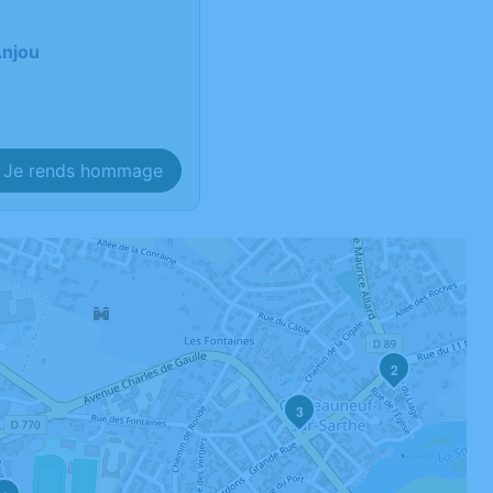
Anjou
Je rends hommage
2
3