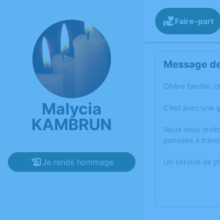
Faire-part
Message de 
Chère famille, c
Malycia
C’est avec une 
KAMBRUN
Nous vous invit
pensées à trave
Je rends hommage
Un service de p