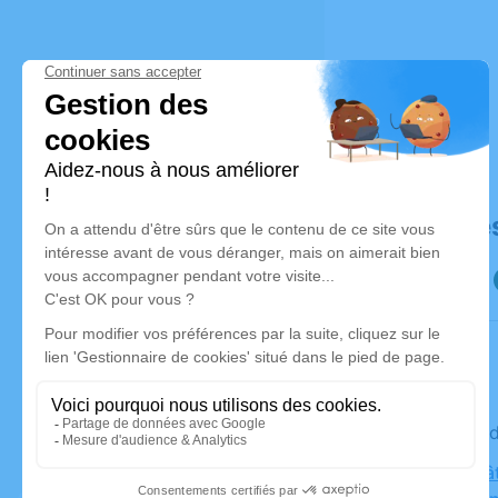
Déroulé de
Le mercre
Eglise Châ