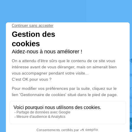
Déroulé de
Les infor
Activez une aler
Recevoir une ale
Je veux êt