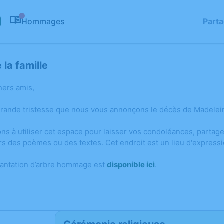
Hommages
Part
0
la famille
hers amis,
grande tristesse que nous vous annonçons le décès de Madelei
ons à utiliser cet espace pour laisser vos condoléances, parta
rs des poèmes ou des textes. Cet endroit est un lieu d'expres
lantation d’arbre hommage est
disponible ici
.