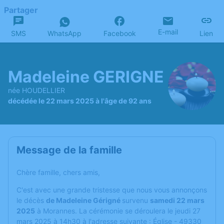
Partager
E-mail
SMS
WhatsApp
Facebook
Lien
Madeleine GERIGNE
née HOUDELLIER
décédée le 22 mars 2025 à l'âge de 92 ans
Message de la famille
Chère famille, chers amis,
C'est avec une grande tristesse que nous vous annonçons
le décès
de Madeleine Gérigné
survenu
samedi 22 mars
2025
à Morannes. La cérémonie se déroulera le jeudi 27
mars 2025 à 14h30 à l'adresse suivante : Église - 49330