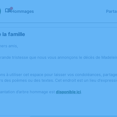
Hommages
Part
0
la famille
hers amis,
grande tristesse que nous vous annonçons le décès de Madele
ons à utiliser cet espace pour laisser vos condoléances, parta
rs des poèmes ou des textes. Cet endroit est un lieu d'expre
lantation d’arbre hommage est
disponible ici
.