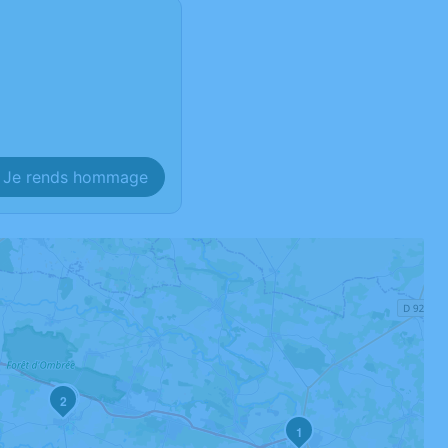
Je rends hommage
3
2
1