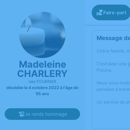
Faire-part
Message de 
Chère famille, c
Madeleine
C’est avec une 
Plouha.
CHARLERY
née FOURRIER
Nous vous invit
décédée le 4 octobre 2022 à l'âge de
pensées à trave
95 ans
Un service de p
Je rends hommage