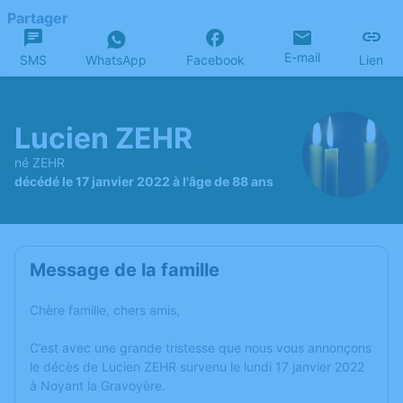
Partager
E-mail
SMS
WhatsApp
Facebook
Lien
Lucien ZEHR
né ZEHR
décédé le 17 janvier 2022 à l'âge de 88 ans
Message de la famille
Chère famille, chers amis,
C’est avec une grande tristesse que nous vous annonçons
le décès de Lucien ZEHR survenu le lundi 17 janvier 2022
à Noyant la Gravoyère.