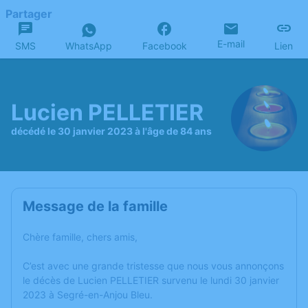
Partager
E-mail
SMS
WhatsApp
Facebook
Lien
Lucien PELLETIER
décédé le 30 janvier 2023 à l'âge de 84 ans
Message de la famille
Chère famille, chers amis,
C’est avec une grande tristesse que nous vous annonçons
le décès de Lucien PELLETIER survenu le lundi 30 janvier
2023 à Segré-en-Anjou Bleu.