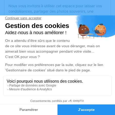
Nous vous invitons à utiliser cet espace pour laisser vos
condoléances, partager des photos souvenirs, une
anecdote ou exprimer vos pensées à travers des poèmes
ou des textes. Cet endroit est un lieu d'expression dédié à
honorer la mémoire de Lucien PELLETIER.
Un service de plantation d’arbre hommage est
disponible
ici
.
Je rends hommage
Cérémonie religieuse
vendredi 03 février 2023 à 14h30
Église de Bouillé-Ménard
21 route de Bourg l'Evêque
49520 Bouillé-Ménard
2
Faire-part
Hommages
Je rends hommage