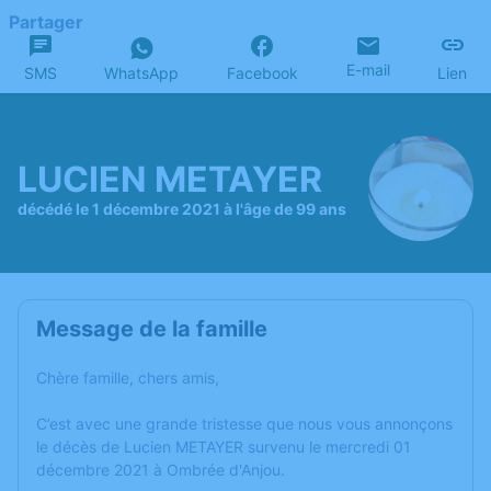
Partager
E-mail
SMS
WhatsApp
Facebook
Lien
LUCIEN METAYER
décédé le 1 décembre 2021 à l'âge de 99 ans
Message de la famille
Chère famille, chers amis,
C’est avec une grande tristesse que nous vous annonçons
le décès de Lucien METAYER survenu le mercredi 01
décembre 2021 à Ombrée d'Anjou.