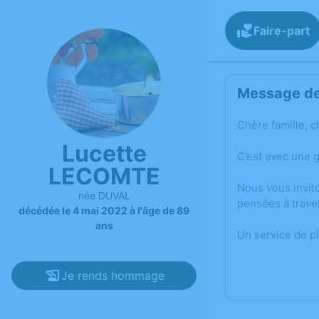
Faire-part
Message de 
Chère famille, c
Lucette
C’est avec une 
LECOMTE
Nous vous invit
née DUVAL
pensées à trave
décédée le 4 mai 2022 à l'âge de 89
ans
Un service de p
Je rends hommage