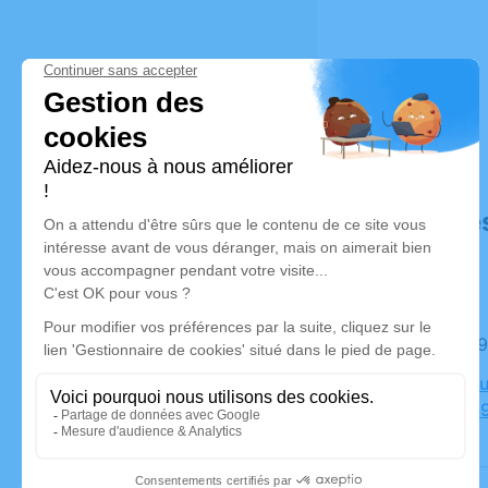
Déroulé de
Le lundi 
Crématoriu
Poiriers, 