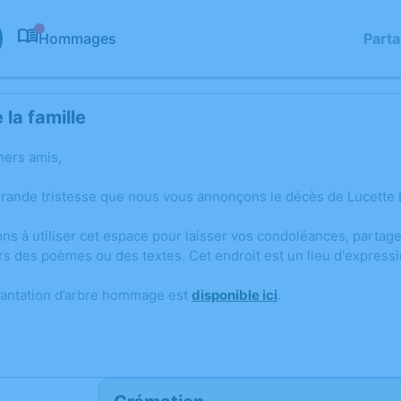
Hommages
Part
0
la famille
hers amis,
grande tristesse que nous vous annonçons le décès de Lucette
ons à utiliser cet espace pour laisser vos condoléances, parta
rs des poèmes ou des textes. Cet endroit est un lieu d'expres
lantation d’arbre hommage est
disponible ici
.