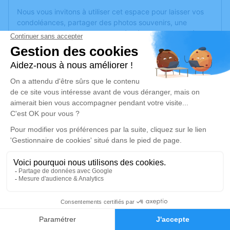
Nous vous invitons à utiliser cet espace pour laisser vos
condoléances, partager des photos souvenirs, une
anecdote ou exprimer vos pensées à travers des poèmes
ou des textes. Cet endroit est un lieu d'expression dédié à
honorer la mémoire de Liliane BLONDEAU.
Un service de plantation d’arbre hommage est
disponible
ici
.
Je rends hommage
Crémation
jeudi 07 mars 2024 à 14h00
Crématorium de Corné de Corné Loire-
Authion
54 route des Rimoux,
6
49630 Corné Loire-Authion
Faire-part
Hommages