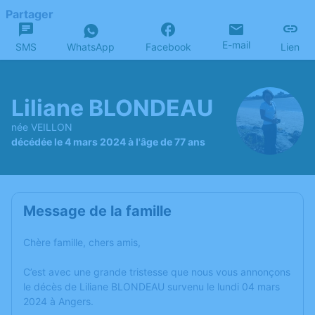
Partager
E-mail
SMS
WhatsApp
Facebook
Lien
Liliane BLONDEAU
née VEILLON
décédée le 4 mars 2024 à l'âge de 77 ans
Message de la famille
Chère famille, chers amis,
C’est avec une grande tristesse que nous vous annonçons
le décès de Liliane BLONDEAU survenu le lundi 04 mars
2024 à Angers.