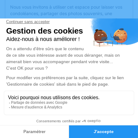
Nous vous invitons à utiliser cet espace pour laisser vos
condoléances, partager des photos souvenirs, une
anecdote ou exprimer vos pensées à travers des poèmes
ou des textes. Cet endroit est un lieu d'expression dédié à
honorer la mémoire de Léone LIVAIN.
Un service de plantation d’arbre hommage est
disponible
ici
.
Je rends hommage
Cérémonie religieuse
vendredi 30 mai 2025 à 10h30
Église Saint Sylvain d'Anjou de Verrières-en-
Anjou
Rue du Maréchal Leclerc
1
49480 Verrières-en-Anjou
Faire-part
Hommages