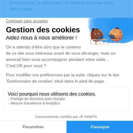
A mon amour, à notre papa, tu resteras à jamais dans
notre coeur.
Cet espace privé est destiné à recueillir vos condoléances
ou le souvenir d’un moment passé.
Je rends hommage
Déroulé des obsèques
Les obsèques de Julien FERREYROLLES se
dérouleront dans l’intimité familiale.
Rendez hommage à Julien
Plantez un arbre du
souvenir
7
Faire-part
Hommages
Un hommage durable et symbolique