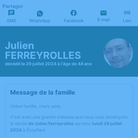
Partager
E-mail
SMS
WhatsApp
Facebook
Lien
Julien
FERREYROLLES
décédé le 29 juillet 2024 à l'âge de 44 ans
Message de la famille
Chère famille, chers amis,
C'est avec une grande tristesse que nous vous annonçons
le décès
de Julien Ferreyrolles
survenu
lundi 29 juillet
2024
à Écouflant.