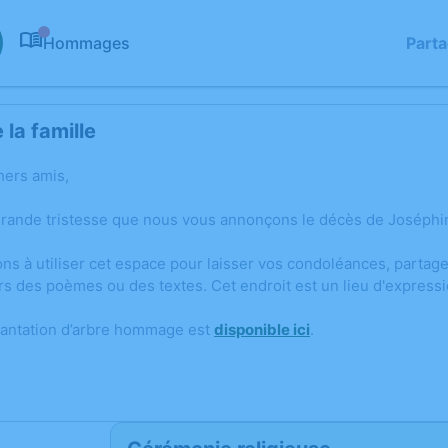
Hommages
Part
0
la famille
hers amis,
grande tristesse que nous vous annonçons le décès de Joséphine
ons à utiliser cet espace pour laisser vos condoléances, parta
rs des poèmes ou des textes. Cet endroit est un lieu d'expres
lantation d’arbre hommage est
disponible ici
.