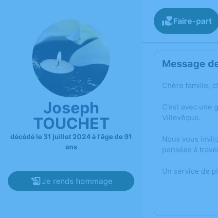
Faire-part
Message de 
Chère famille, c
Joseph
C’est avec une 
Villevêque.
TOUCHET
décédé le 31 juillet 2024 à l'âge de 91
Nous vous invit
ans
pensées à trave
Un service de p
Je rends hommage