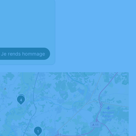
Je rends hommage
2
4
1