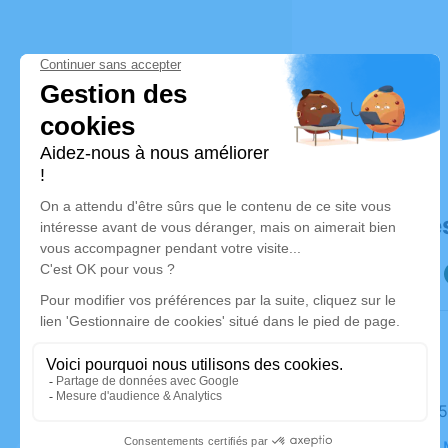
Déroulé de
Le lundi 
Église, ST