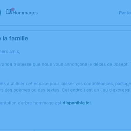
Hommages
Part
0
la famille
hers amis,
grande tristesse que nous vous annonçons le décès de Joseph 
ons à utiliser cet espace pour laisser vos condoléances, parta
rs des poèmes ou des textes. Cet endroit est un lieu d'expre
lantation d’arbre hommage est
disponible ici
.