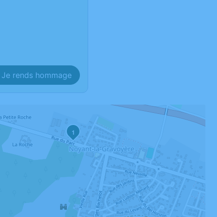
Je rends hommage
1