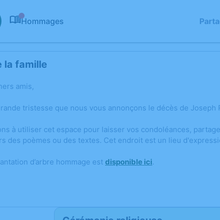
Hommages
Part
0
la famille
hers amis,
grande tristesse que nous vous annonçons le décès de Josep
ons à utiliser cet espace pour laisser vos condoléances, parta
rs des poèmes ou des textes. Cet endroit est un lieu d'expre
lantation d’arbre hommage est
disponible ici
.