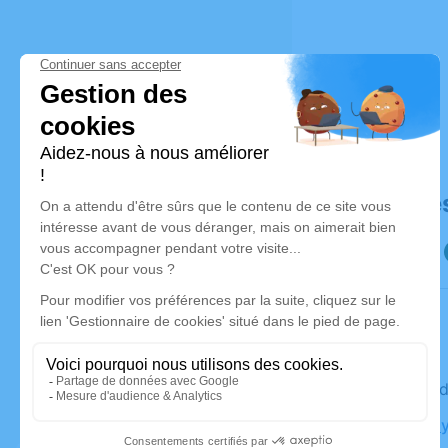
Déroulé de
Le vendre
Eglise, No