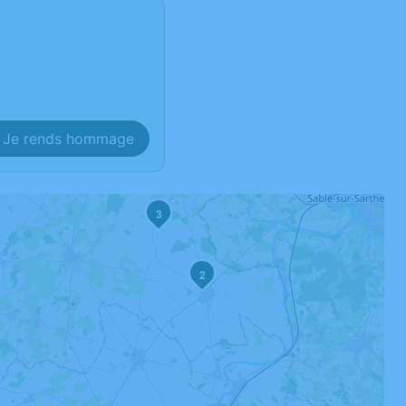
Je rends hommage
3
2