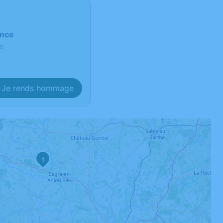
ance
e
Je rends hommage
1