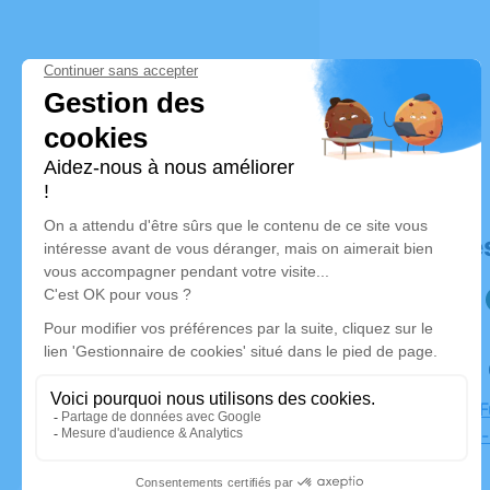
Déroulé de
Le samedi
Chambre Fu
Noyant-la