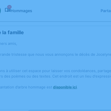
11
Hommages
Part
la famille
hers amis,
grande tristesse que nous vous annonçons le décès de Jocelyne
ons à utiliser cet espace pour laisser vos condoléances, parta
rs des poèmes ou des textes. Cet endroit est un lieu d'expres
lantation d’arbre hommage est
disponible ici
.