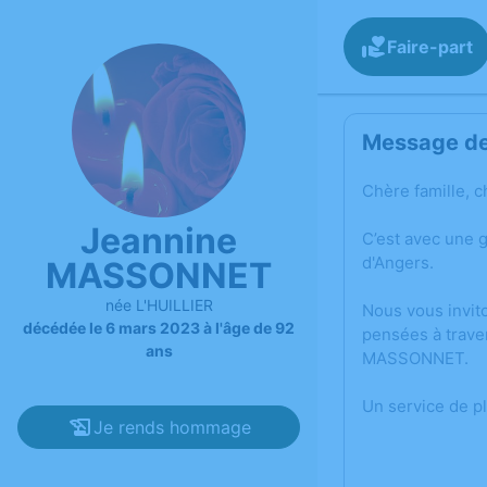
Faire-part
Message de 
Chère famille, c
Jeannine
C’est avec une 
d'Angers.
MASSONNET
née L'HUILLIER
Nous vous invit
décédée le 6 mars 2023 à l'âge de 92
pensées à trave
ans
MASSONNET.
Un service de p
Je rends hommage