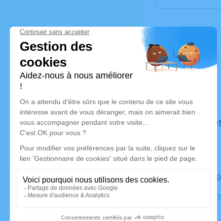
Déroulé de
Le jeudi 
Église Sai