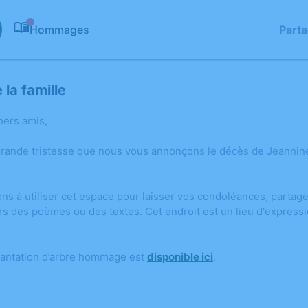
Hommages
Part
0
la famille
hers amis,
grande tristesse que nous vous annonçons le décès de Jeanni
ons à utiliser cet espace pour laisser vos condoléances, parta
rs des poèmes ou des textes. Cet endroit est un lieu d'express
lantation d’arbre hommage est
disponible ici
.