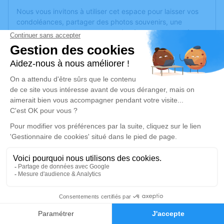
Nous vous invitons à utiliser cet espace pour laisser vos
condoléances, partager des photos souvenirs, une
anecdote ou exprimer vos pensées à travers des poèmes
ou des textes. Cet endroit est un lieu d'expression dédié à
honorer la mémoire de Jeannine DAVOUST.
Un service de plantation d’arbre hommage est
disponible
ici
.
Je rends hommage
Cérémonie religieuse
lundi 07 octobre 2024 à 15h00
Eglise de Brissarthe de Les Hauts d'Anjou
49330 Les Hauts d'Anjou
2
Je rends hommage
Faire-part
Hommages