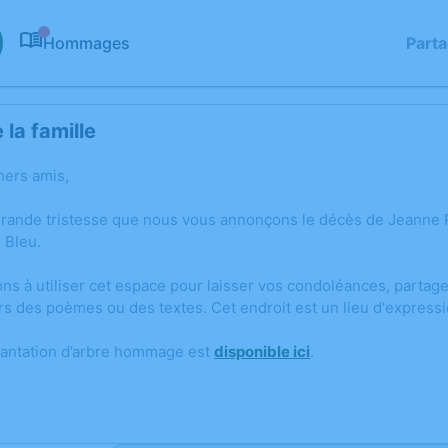
Hommages
Part
0
la famille
hers amis,
grande tristesse que nous vous annonçons le décès de Jeann
 Bleu.
ons à utiliser cet espace pour laisser vos condoléances, parta
rs des poèmes ou des textes. Cet endroit est un lieu d'expres
lantation d’arbre hommage est
disponible ici
.