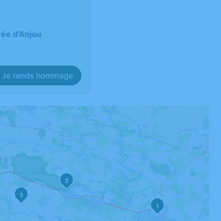
rée d'Anjou
Je rends hommage
2
3
1