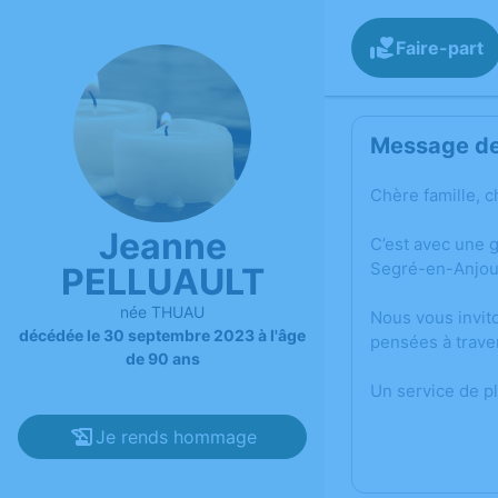
Faire-part
Message de 
Chère famille, c
Jeanne
C’est avec une 
Segré-en-Anjou
PELLUAULT
née THUAU
Nous vous invit
décédée le 30 septembre 2023 à l'âge
pensées à trave
de 90 ans
Un service de p
Je rends hommage