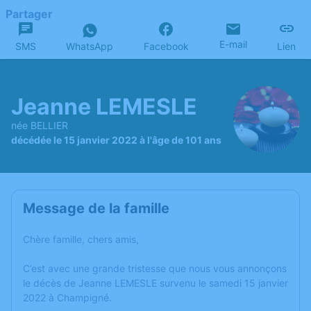
Partager
E-mail
SMS
WhatsApp
Facebook
Lien
Jeanne LEMESLE
née BELLIER
décédée le 15 janvier 2022 à l'âge de 101 ans
Message de la famille
Chère famille, chers amis,
C’est avec une grande tristesse que nous vous annonçons
le décès de Jeanne LEMESLE survenu le samedi 15 janvier
2022 à Champigné.