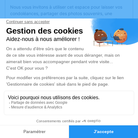
Nous vous invitons à utiliser cet espace pour laisser vos
condoléances, partager des photos souvenirs, une
anecdote ou exprimer vos pensées à travers des poèmes
ou des textes. Cet endroit est un lieu d'expression dédié à
honorer la mémoire de Jeanne LEMESLE.
Un service de plantation d’arbre hommage est
disponible
ici
.
Je rends hommage
Cérémonie religieuse
vendredi 21 janvier 2022 à 14h30
Église de Grez-Neuville
49220 Grez-Neuville
1
Je rends hommage
Faire-part
Hommages