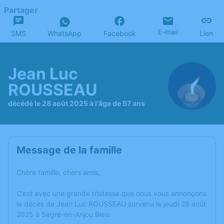
Partager
E-mail
SMS
WhatsApp
Facebook
Lien
Jean Luc
ROUSSEAU
décédé le 28 août 2025 à l'âge de 57 ans
Message de la famille
Chère famille, chers amis,
C’est avec une grande tristesse que nous vous annonçons
le décès de Jean Luc ROUSSEAU survenu le jeudi 28 août
2025 à Segré-en-Anjou Bleu.