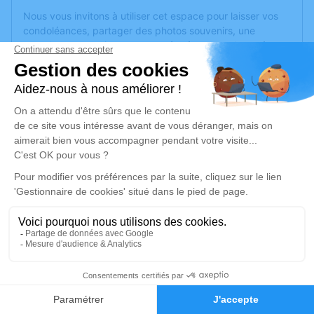
Nous vous invitons à utiliser cet espace pour laisser vos
condoléances, partager des photos souvenirs, une
anecdote ou exprimer vos pensées à travers des poèmes
ou des textes. Cet endroit est un lieu d'expression dédié à
honorer la mémoire de Jean Luc ROUSSEAU.
Un service de plantation d’arbre hommage est
disponible
ici
.
Je rends hommage
Cérémonie religieuse
mardi 02 septembre 2025 à 10h30
Église de Noyant-la-Gravoyère
49520 Noyant-la-Gravoyère
1
Je rends hommage
Faire-part
Hommages