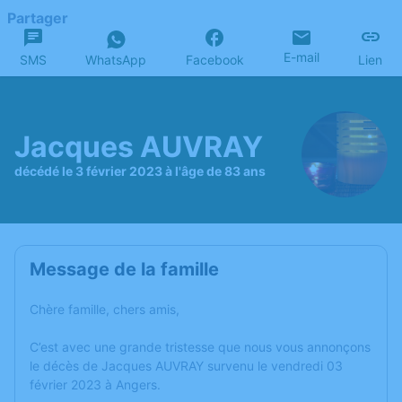
Partager
E-mail
SMS
WhatsApp
Facebook
Lien
Jacques AUVRAY
décédé le 3 février 2023 à l'âge de 83 ans
Message de la famille
Chère famille, chers amis,
C’est avec une grande tristesse que nous vous annonçons
le décès de Jacques AUVRAY survenu le vendredi 03
février 2023 à Angers.