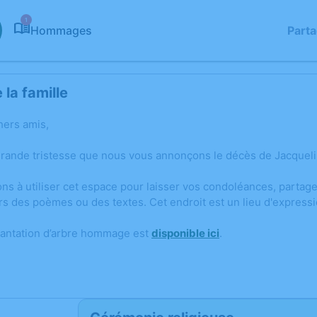
1
Hommages
Part
la famille
hers amis,
grande tristesse que nous vous annonçons le décès de Jacque
ons à utiliser cet espace pour laisser vos condoléances, parta
rs des poèmes ou des textes. Cet endroit est un lieu d'expres
lantation d’arbre hommage est
disponible ici
.