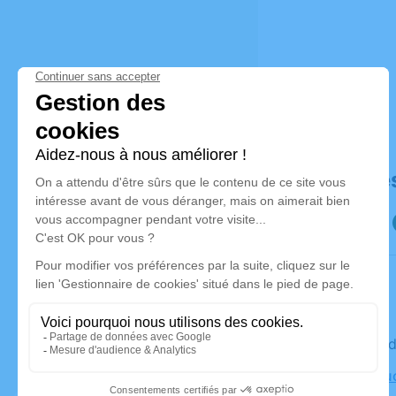
Déroulé de
Le vendre
Église Sou