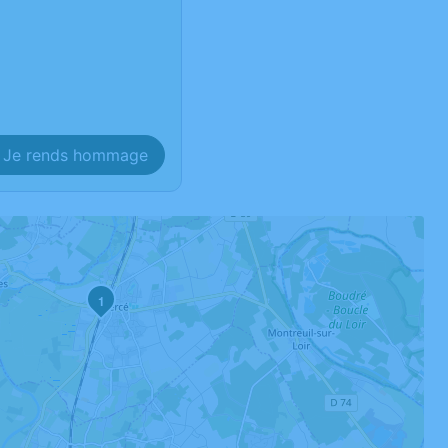
Je rends hommage
1