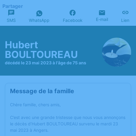
Partager
E-mail
SMS
WhatsApp
Facebook
Lien
Hubert
BOULTOUREAU
décédé le 23 mai 2023 à l'âge de 75 ans
Message de la famille
Chère famille, chers amis,
C’est avec une grande tristesse que nous vous annonçons
le décès d’Hubert BOULTOUREAU survenu le mardi 23
mai 2023 à Angers.