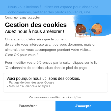
Nous vous invitons à utiliser cet espace pour laisser vos
condoléances, partager des photos souvenirs, une
anecdote ou exprimer vos pensées à travers des poèmes
ou des textes. Cet endroit est un lieu d'expression dédié à
honorer la mémoire d’Henriette POUESSEL.
Un service de plantation d’arbre hommage est
disponible
ici
.
Je rends hommage
Cérémonie religieuse
mardi 10 octobre 2023 à 10h30
Information indisponible
1
Je rends hommage
Faire-part
Hommages
Déroulé des obsèques