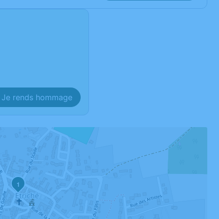
Je rends hommage
1