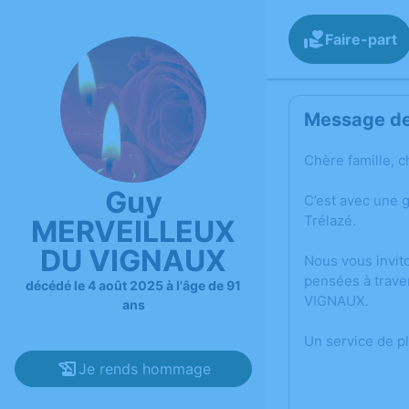
Faire-part
Message de 
Chère famille, c
Guy
C’est avec une 
Trélazé.
MERVEILLEUX
DU VIGNAUX
Nous vous invit
pensées à trave
décédé le 4 août 2025 à l'âge de 91
VIGNAUX.
ans
Un service de p
Je rends hommage