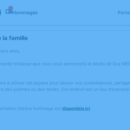
1
Hommages
Part
la famille
hers amis,
grande tristesse que nous vous annonçons le décès de Guy M
ons à utiliser cet espace pour laisser vos condoléances, parta
rs des poèmes ou des textes. Cet endroit est un lieu d'expre
lantation d’arbre hommage est
disponible ici
.