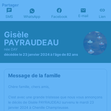
Partager
E-mail
SMS
WhatsApp
Facebook
Lien
Gisèle
PAYRAUDEAU
née DAY
décédée le 23 janvier 2024 à l'âge de 82 ans
Message de la famille
Chère famille, chers amis,
C’est avec une grande tristesse que nous vous annonçons
le décès de Gisèle PAYRAUDEAU survenu le mardi 23
janvier 2024 à Chenille Champteusse.